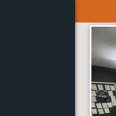
Maison des Jeunes
de Cap-Chat
ACCUEIL
HEURES D'OUVERTURE
JANVIER À JUIN 2026
SERVICES
OFFERT SUR PLACE
MISSION ET OBJECTIFS
LA PETITE HISTOIRE DE LA
MDJ
ÉQUIPE DE TRAVAIL &
MEMBRES DU CA