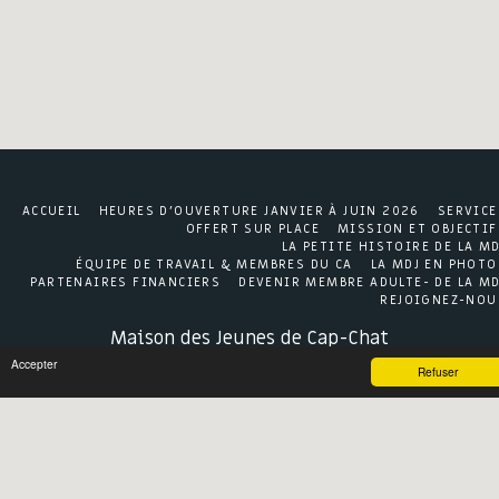
ACCUEIL
HEURES D'OUVERTURE JANVIER À JUIN 2026
SERVICE
OFFERT SUR PLACE
MISSION ET OBJECTIF
LA PETITE HISTOIRE DE LA MD
ÉQUIPE DE TRAVAIL & MEMBRES DU CA
LA MDJ EN PHOTO
PARTENAIRES FINANCIERS
DEVENIR MEMBRE ADULTE- DE LA MD
REJOIGNEZ-NOU
Maison des Jeunes de Cap-Chat
Droits d'auteur © 2026 Tous droits réservés
Accepter
Refuser
Conditions d'Utilisations
|
Politique de Confidentialité
S'ABONNER